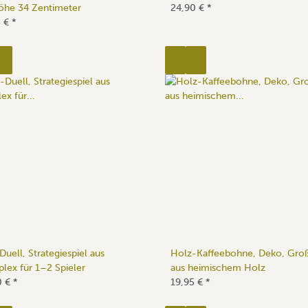
höhe 34 Zentimeter
24,90 €
*
5 €
*
-Duell, Strategiespiel aus
Holz-Kaffeebohne, Deko, Gro
plex für 1–2 Spieler
aus heimischem Holz
0 €
*
19,95 €
*