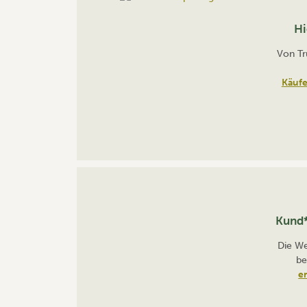
Hi
Von Tru
Käufe
Kund*
Die We
be
e