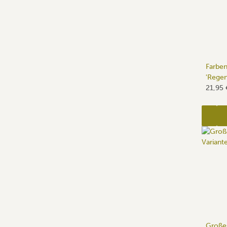
Farben
'Regen
21,95
Großes