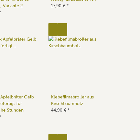
, Variante 2
17,90 €
*
*
Apfelbräter Gelb
Klebefilmabroller aus
fertigt für
Kirschbaumholz
che Stunden
44,90 €
*
*