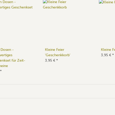
n Dosen -
Kleine Feier
Kleine Fe
ertiges
'Geschenkkorb'
3,95 €
*
nkset für Zeit-
3,95 €
*
heine
*