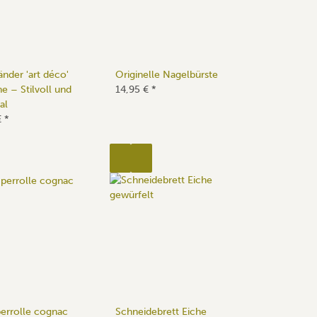
nder 'art déco'
Originelle Nagelbürste
e – Stilvoll und
14,95 €
*
al
€
*
errolle cognac
Schneidebrett Eiche