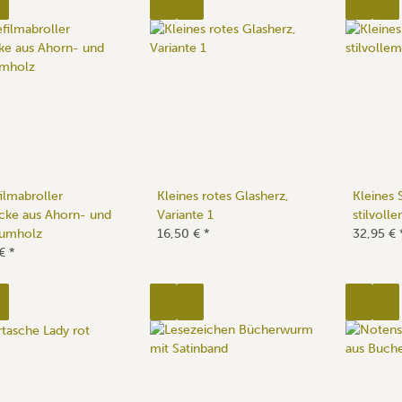
ilmabroller
Kleines rotes Glasherz,
Kleines 
cke aus Ahorn- und
Variante 1
stilvol
aumholz
16,50 €
*
32,95 €
 €
*