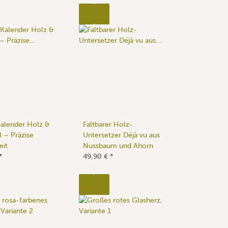
Kalender Holz &
Faltbarer Holz-
l – Präzise
Untersetzer Déjà vu aus
eit
Nussbaum und Ahorn
*
49,90 €
*