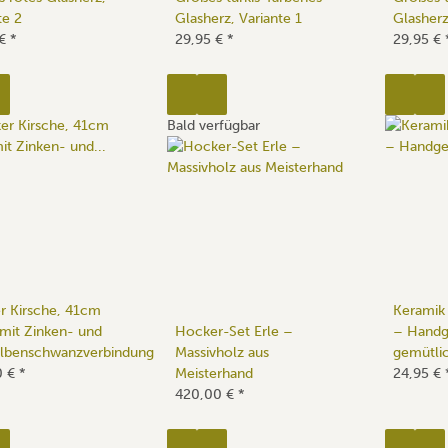
te 2
Glasherz, Variante 1
Glasherz
 €
*
29,95 €
*
29,95 €
Bald verfügbar
r Kirsche, 41cm
Keramik 
mit Zinken- und
Hocker-Set Erle –
– Handge
lbenschwanzverbindung
Massivholz aus
gemütli
0 €
*
Meisterhand
24,95 €
420,00 €
*