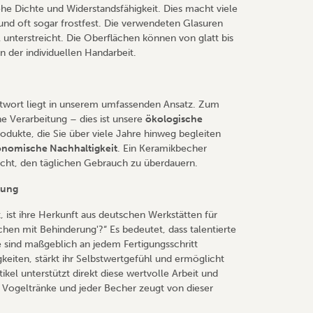
he Dichte und Widerstandsfähigkeit. Dies macht viele
 und oft sogar frostfest. Die verwendeten Glasuren
l unterstreicht. Die Oberflächen können von glatt bis
en der individuellen Handarbeit.
ntwort liegt in unserem umfassenden Ansatz. Zum
e Verarbeitung – dies ist unsere
ökologische
dukte, die Sie über viele Jahre hinweg begleiten
nomische Nachhaltigkeit
. Ein Keramikbecher
acht, den täglichen Gebrauch zu überdauern.
rung
 ist ihre Herkunft aus deutschen Werkstätten für
en mit Behinderung'?“ Es bedeutet, dass talentierte
e sind maßgeblich an jedem Fertigungsschritt
gkeiten, stärkt ihr Selbstwertgefühl und ermöglicht
ikel unterstützt direkt diese wertvolle Arbeit und
de Vogeltränke und jeder Becher zeugt von dieser