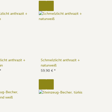
icht anthrazit +
Schmelzlicht anthrazit +
ün
naturweiß
*
59,90 €
*