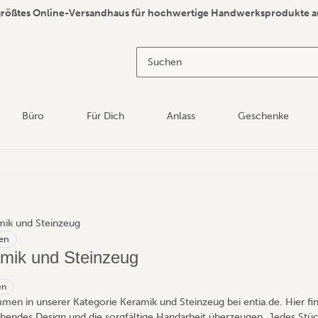
größtes Online-Versandhaus für hochwertige Handwerksprodukte a
Büro
Für Dich
Anlass
Geschenke
en
mik und Steinzeug
en
men in unserer Kategorie Keramik und Steinzeug bei entia.de. Hier find
hendes Design und die sorgfältige Handarbeit überzeugen. Jedes Stück,