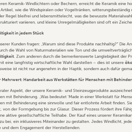
eren Keramik-Windlichtern oder Bechern, erreicht die Keramik eine ho
 Artikel, wie die Windspiralen oder Vogeltränken, witterungsbeständig
 der Regel bleifrei und lebensmittelecht, was die bewusste Materialwah
trukturiert variieren, und kleine Unregelmäßigkeiten sind oft ein Zeich
tigkeit in jedem Stück
nserer Kunden fragen: „Warum sind diese Produkte nachhaltig?“ Die A
urch die Wahl von Naturmaterialien wie Ton und die umweltverträglich
tigkeit
. Zum anderen durch die bemerkenswerte Langlebigkeit der Pro
t eine langfristig wirtschaftliche Wahl darstellen – dies ist unsere
öko
lsweise ist nicht nur angenehm in der Haptik, sondern auch dafür gem
r Mehrwert: Handarbeit aus Werkstätten für Menschen mit Behinde
traler Aspekt, der unsere Keramik- und Steinzeugprodukte auszeichnet,
n mit Behinderung. „Was bedeutet 'Made in einer Werkstatt für Mensch
n mit Behinderung eine sinnvolle und fair entlohnte Arbeit finden. Si
gt, von der Formgebung bis zur Glasur. Dieser Prozess fördert ihre Fähi
ne aktive gesellschaftliche Teilhabe. Der Kauf eines unserer Keramikart
azu bei, ein inklusiveres Miteinander zu gestalten. Jedes Windlicht, je
 und dem Engagement der Herstellenden.