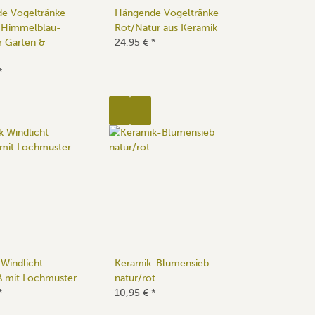
e Vogeltränke
Hängende Vogeltränke
 Himmelblau-
Rot/Natur aus Keramik
r Garten &
24,95 €
*
*
Windlicht
Keramik-Blumensieb
ß mit Lochmuster
natur/rot
*
10,95 €
*