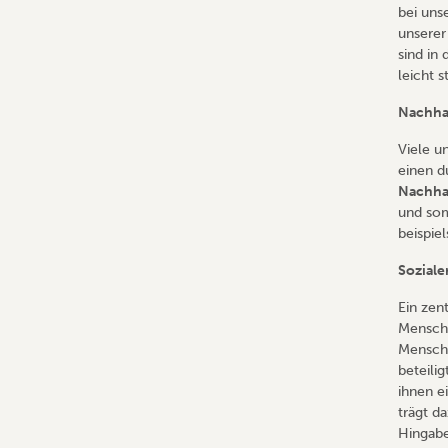
bei uns
unserer
sind in
leicht s
Nachhal
Viele u
einen d
Nachhal
und somi
beispie
Soziale
Ein zen
Mensche
Mensche
beteili
ihnen ei
trägt d
Hingabe