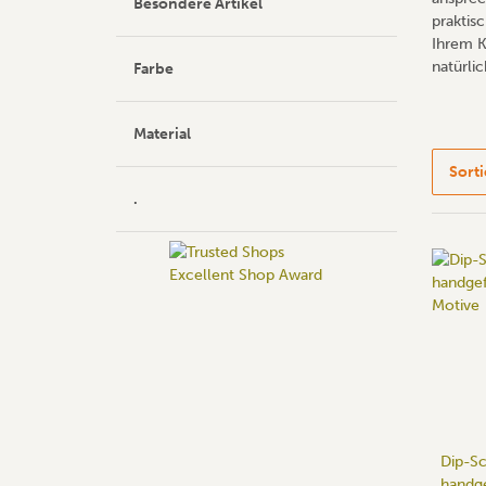
Besondere Artikel
praktis
Ihrem K
natürlic
Farbe
Material
Sort
.
Dip-Sc
handg