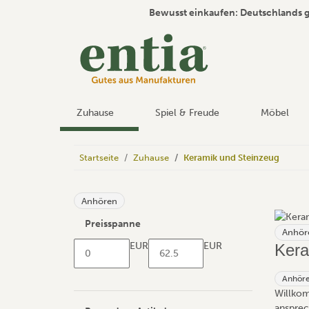
Bewusst einkaufen: Deutschlands 
Zuhause
Spiel & Freude
Möbel
Startseite
Zuhause
Keramik und Steinzeug
Anhören
Preisspanne
Anhör
EUR
EUR
Kera
Anhör
Willkom
ansprec