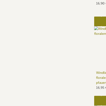
16,90
Windli
floral
pfaue
16,95