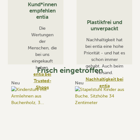
Kund*innen
empfehlen
Hier die vollständige
entia
Liste:
Plastikfrei und
Unsere Werkstatt-
unverpackt
Die
Partner
Wertungen
Nachhaltigkeit hat
der
bei entia eine hohe
Menschen, die
Priorität - und hat es
bei uns
schon immer
eingekauft
gehabt. Auch beim
haben.
Frisch eingetroffen
Versand.
entia bei
Nachhaltigkeit bei
Trusted-
Neu
Neu
entia
Shops