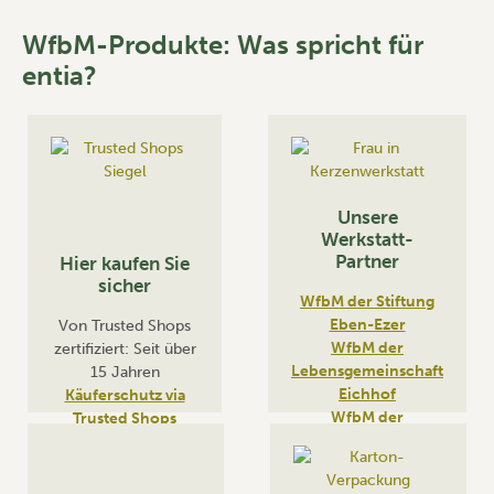
WfbM-Produkte: Was spricht für
entia?
Unsere
Werkstatt-
Partner
Hier kaufen Sie
sicher
WfbM der Stiftung
Eben-Ezer
Von Trusted Shops
WfbM der
zertifiziert: Seit über
Lebensgemeinschaft
15 Jahren
Eichhof
Käuferschutz via
WfbM der
Trusted Shops
Lebenshilfe Gießen
WfbM der Caritas
Niederrhein