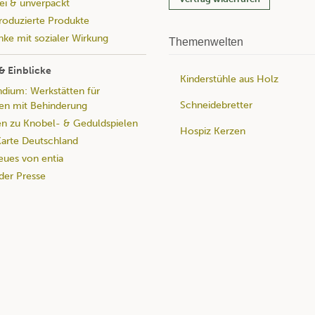
rei & unverpackt
produzierte Produkte
ke mit sozialer Wirkung
Themenwelten
& Einblicke
Kinderstühle aus Holz
ium: Werkstätten für
Schneidebretter
n mit Behinderung
n zu Knobel- & Geduldspielen
Hospiz Kerzen
rte Deutschland
eues von entia
 der Presse