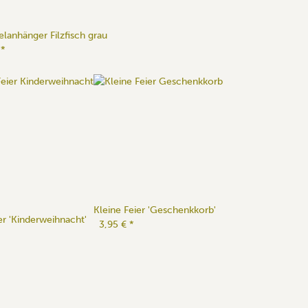
elanhänger Filzfisch grau
€
*
Kleine Feier 'Geschenkkorb'
er 'Kinderweihnacht'
3,95 €
*