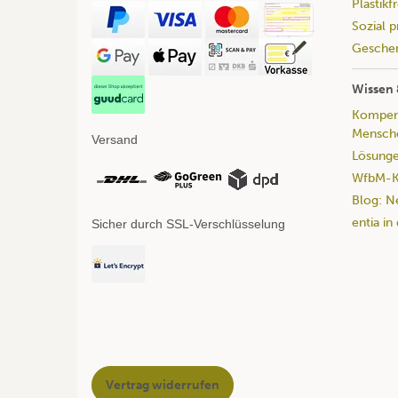
Plastikf
Sozial 
Geschen
Wissen 
Kompend
Mensche
Versand
Lösunge
WfbM-Ka
Blog: N
entia in
Sicher durch SSL-Verschlüsselung
Vertrag widerrufen