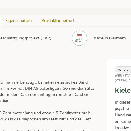
Eigenschaften
Produktsicherheit
eschäftigungsprojekt (GBP)
Made in Germany
Anhöre
WERKSTA
(WFBM) /
o man sie benötigt. Es hat ein elastisches Band
n im Format DIN A5 befestigten. So sind die Stifte
Kiel
der in den Kalender eintragen möchte. Darüber
nkbar.
In diese
psychisc
9 Zentimeter lang und etwa 4,5 Zentimeter breit.
Handwerk
nd, dass das Mäppchen am Heft hält und das Heft
entstehe
kreative