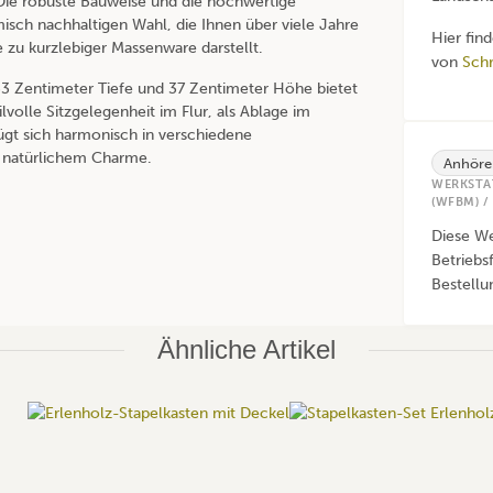
t. Die robuste Bauweise und die hochwertige
sch nachhaltigen Wahl, die Ihnen über viele Jahre
Hier fin
 zu kurzlebiger Massenware darstellt.
von
Schr
33 Zentimeter Tiefe und 37 Zentimeter Höhe bietet
ilvolle Sitzgelegenheit im Flur, als Ablage im
gt sich harmonisch in verschiedene
 natürlichem Charme.
Anhöre
WERKSTA
(WFBM) /
Diese We
Betriebs
Bestellu
Ähnliche Artikel