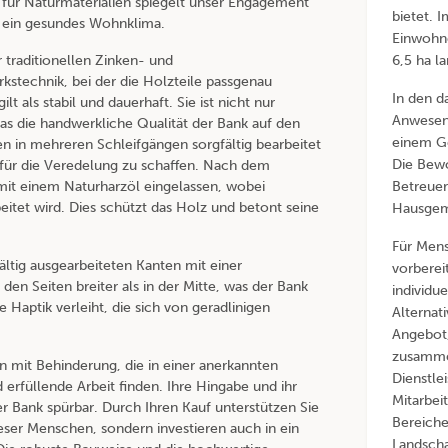
 für Naturmaterialien spiegelt unser Engagement
bietet. 
r ein gesundes Wohnklima.
Einwohne
 traditionellen Zinken- und
6,5 ha l
stechnik, bei der die Holzteile passgenau
In den d
t als stabil und dauerhaft. Sie ist nicht nur
Anwesen
das die handwerkliche Qualität der Bank auf den
einem G
en in mehreren Schleifgängen sorgfältig bearbeitet
Die Bew
für die Veredelung zu schaffen. Nach dem
mit einem Naturharzöl eingelassen, wobei
Betreuer
itet wird. Dies schützt das Holz und betont seine
Hausgem
Für Mens
ältig ausgearbeiteten Kanten mit einer
vorberei
den Seiten breiter als in der Mitte, was der Bank
individu
Haptik verleiht, die sich von geradlinigen
Alternat
Angebot,
zusamme
 mit Behinderung, die in einer anerkannten
Dienstle
erfüllende Arbeit finden. Ihre Hingabe und ihr
Mitarbei
er Bank spürbar. Durch Ihren Kauf unterstützen Sie
Bereiche
ieser Menschen, sondern investieren auch in ein
Landscha