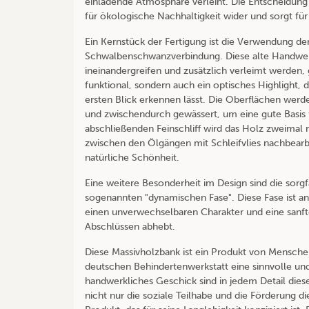
einladende Atmosphäre verleiht. Die Entscheidung
für ökologische Nachhaltigkeit wider und sorgt fü
Ein Kernstück der Fertigung ist die Verwendung der
Schwalbenschwanzverbindung. Diese alte Handwerk
ineinandergreifen und zusätzlich verleimt werden, gil
funktional, sondern auch ein optisches Highlight, 
ersten Blick erkennen lässt. Die Oberflächen werd
und zwischendurch gewässert, um eine gute Basis 
abschließenden Feinschliff wird das Holz zweimal 
zwischen den Ölgängen mit Schleifvlies nachbearbe
natürliche Schönheit.
Eine weitere Besonderheit im Design sind die sorgf
sogenannten "dynamischen Fase". Diese Fase ist an 
einen unverwechselbaren Charakter und eine sanfte 
Abschlüssen abhebt.
Diese Massivholzbank ist ein Produkt von Menschen
deutschen Behindertenwerkstatt eine sinnvolle und 
handwerkliches Geschick sind in jedem Detail dies
nicht nur die soziale Teilhabe und die Förderung d