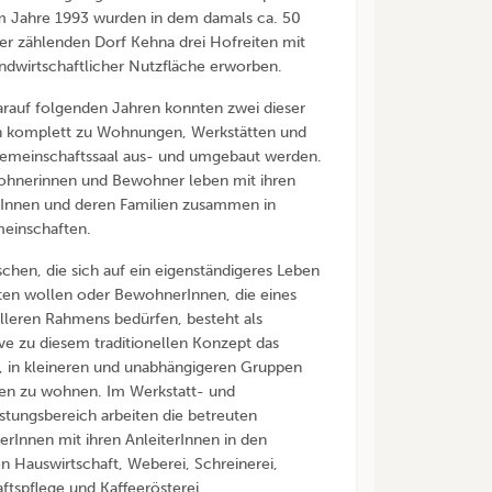
Im Jahre 1993 wurden in dem damals ca. 50
r zählenden Dorf Kehna drei Hofreiten mit
andwirtschaftlicher Nutzfläche erworben.
arauf folgenden Jahren konnten zwei dieser
 komplett zu Wohnungen, Werkstätten und
emeinschaftssaal aus- und umgebaut werden.
ohnerinnen und Bewohner leben mit ihren
Innen und deren Familien zusammen in
einschaften.
chen, die sich auf ein eigenständigeres Leben
ten wollen oder BewohnerInnen, die eines
elleren Rahmens bedürfen, besteht als
ive zu diesem traditionellen Konzept das
 in kleineren und unabhängigeren Gruppen
n zu wohnen. Im Werkstatt- und
istungsbereich arbeiten die betreuten
terInnen mit ihren AnleiterInnen in den
n Hauswirtschaft, Weberei, Schreinerei,
ftspflege und Kaffeerösterei.