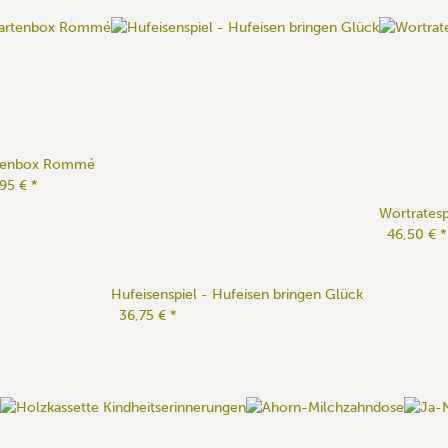
tenbox Rommé
,95 €
*
Wortratesp
46,50 €
*
Hufeisenspiel - Hufeisen bringen Glück
36,75 €
*