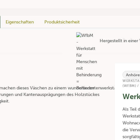
Eigenschaften
Produktsicherheit
Hergestellt in eine
Anhöre
WERKSTA
(WFBM) /
n machen dieses Väschen zu einem wunderbaren
erungen und Kantenausprägungen des Holzstückes
Werk
keit.
Als Teil 
Werkstat
Wohnacce
die Verw
sorgfält