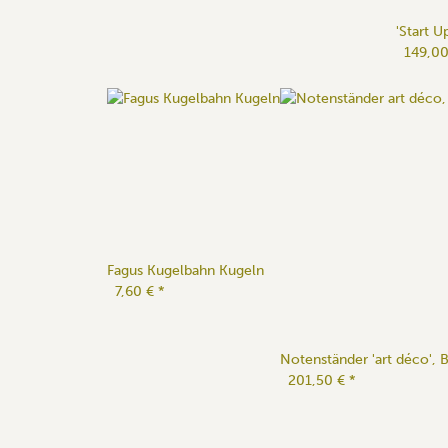
'Start 
149,0
Fagus Kugelbahn Kugeln
7,60 €
*
Notenständer 'art déco', B
201,50 €
*