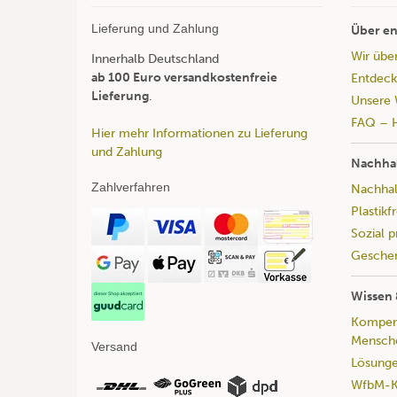
Lieferung und Zahlung
Über en
Wir übe
Innerhalb Deutschland
ab 100 Euro versandkostenfreie
Entdeck
Lieferung
.
Unsere 
FAQ – H
Hier mehr Informationen zu Lieferung
und Zahlung
Nachhal
Zahlverfahren
Nachhalt
Plastikf
Sozial 
Geschen
Wissen 
Kompend
Mensche
Versand
Lösunge
WfbM-Ka