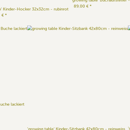
'growing table' Buchaufsteller -
89,00 €
*
Up' Kinder-Hocker 32x32cm - rubinrot
0 €
*
uche lackiert
'
'growing table' Kinder-Sitzbank 42x80cm - reinweiss