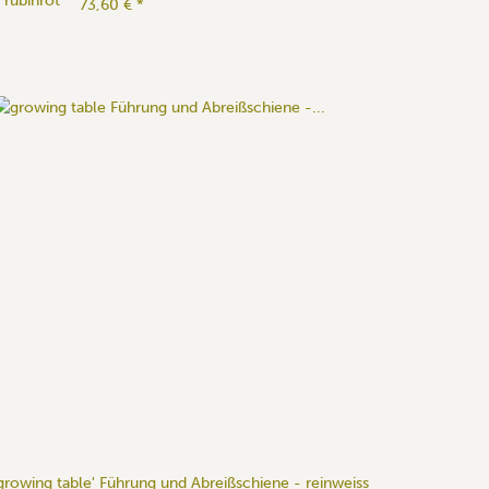
 rubinrot
73,60 €
*
growing table' Führung und Abreißschiene - reinweiss