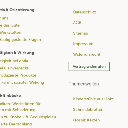
tia & Orientierung
Datenschutz
r uns
AGB
e das Gute
Werkstätten
Sitemap
äufig gestellte Fragen
Impressum
tigkeit & Wirkung
Widerrufsrecht
igkeit bei entia
Vertrag widerrufen
rei & unverpackt
produzierte Produkte
ke mit sozialer Wirkung
Themenwelten
& Einblicke
Kinderstühle aus Holz
ium: Werkstätten für
Schneidebretter
n mit Behinderung
n zu Knobel- & Geduldspielen
Hospiz Kerzen
rte Deutschland