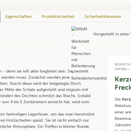
Eigenschaften
Produktsicherheit
Sicherheitshinweise
Hergestellt in eine
WERKSTA
(WFBM) /
- denn sie will aktiv begleitet sein. Sie besteht
lt werden muss. Zunächst werden jene
Kerz
ten. Durch diese wird der beigelegte Doch
Frec
r Mitte der Schale aufgestellt und ringsum mit
ünden des Dochtes schmilzt das Wachs. Sobald
Die
Kerz
 von 4 bis 5 Zentimetern erreicht hat, wird vom
Abteilun
einer an
inem heimeligen Lagerfeuer, um das man herumsitzt
Beeinträ
Holzscheiten speist. Sie ist nicht einfach nur
Jahrzehn
liche Atmosphäre. Ein Treffen in kleiner Runde,