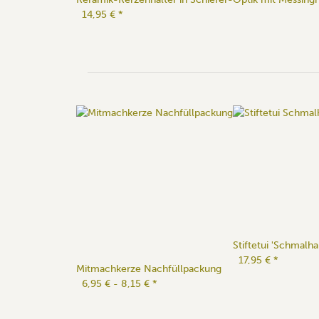
14,95 €
*
Stiftetui 'Schmalha
17,95 €
*
Mitmachkerze Nachfüllpackung
6,95 € -
8,15 €
*