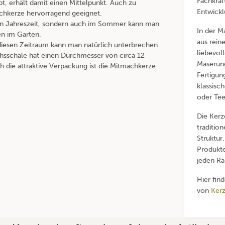
Fachkräf
, erhält damit einen Mittelpunkt. Auch zu
Entwickl
machkerze hervorragend geeignet.
klen Jahreszeit, sondern auch im Sommer kann man
In der M
n im Garten.
aus rein
diesen Zeitraum kann man natürlich unterbrechen.
liebevol
chsschale hat einen Durchmesser von circa 12
Maserung
 die attraktive Verpackung ist die Mitmachkerze
Fertigun
klassisc
oder Tee
Die Kerz
traditio
Struktur,
Produkte
jeden Ra
Hier fin
von
Kerz