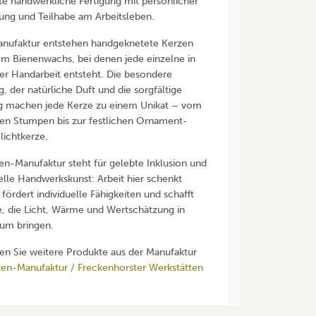
te handwerkliche Fertigung mit persönlicher
ung und Teilhabe am Arbeitsleben.
anufaktur entstehen handgeknetete Kerzen
em Bienenwachs, bei denen jede einzelne in
ler Handarbeit entsteht. Die besondere
, der natürliche Duft und die sorgfältige
g machen jede Kerze zu einem Unikat – vom
hen Stumpen bis zur festlichen Ornament-
lichtkerze.
en-Manufaktur steht für gelebte Inklusion und
nelle Handwerkskunst: Arbeit hier schenkt
 fördert individuelle Fähigkeiten und schafft
, die Licht, Wärme und Wertschätzung in
um bringen.
den Sie weitere Produkte aus der Manufaktur
en-Manufaktur / Freckenhorster Werkstätten