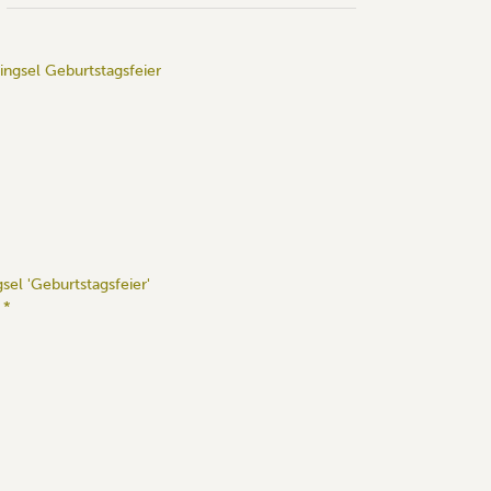
gsel 'Geburtstagsfeier'
€
*