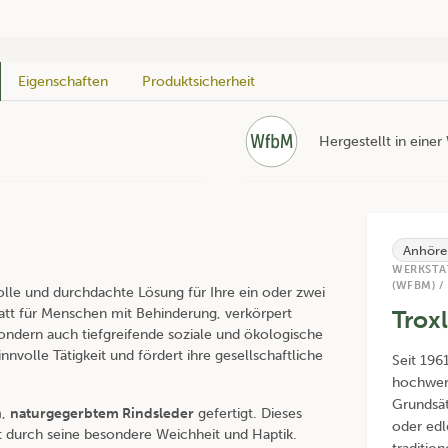
Eigenschaften
Produktsicherheit
Hergestellt in eine
Anhöre
WERKSTA
(WFBM) /
volle und durchdachte Lösung für Ihre ein oder zwei
statt für Menschen mit Behinderung, verkörpert
Trox
sondern auch tiefgreifende soziale und ökologische
nvolle Tätigkeit und fördert ihre gesellschaftliche
Seit 196
hochwer
Grundsä
m,
naturgegerbtem Rindsleder
gefertigt. Dieses
oder edl
t durch seine besondere Weichheit und Haptik.