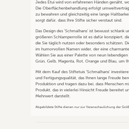
Jedes Etui wird von erfahrenen Händen genäht, wob
Die Oberflächenbehandlung erfolgt umweltverträgl
zu bewahren und gleichzeitig eine lange Haltbarkei
sorgt dafür, dass Ihre Stifte sicher verstaut sind.
Das Design des 'Schmalhans' ist bewusst schlank u
größeren Schlamperrolle ist es dafür konzipiert, di
die Sie täglich nutzen oder besonders schätzen. Di
im humorvollen Namen wider, der eine charmante 
Wählen Sie aus einer Palette von neun lebendigen 
Grün, Gelb, Magenta, Rot, Orange und Blau, um Ihr
Mit dem Kauf des Stiftetuis 'Schmalhans' investiere
und Fertigungsqualität, das Ihnen lange Freude ber
Produktion und tragen dazu bei, dass Menschen mit
Produkt, das in vielerlei Hinsicht Freude bereitet 
Mehrwert darstellt.
Abgebildete Stifte dienen nur zur Veranschaulichung der Grö