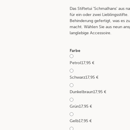
Das Stiftetui 'Schmalhans' aus 
für ein oder zwei Lieblingsstifte
Behinderung gefertigt, was es 
macht. Wählen Sie aus neun ans
langlebige Accessoire.
Farbe
Petrol
17,95 €
Schwarz
17,95 €
Dunkelbraun
17,95 €
Grün
17,95 €
Gelb
17,95 €