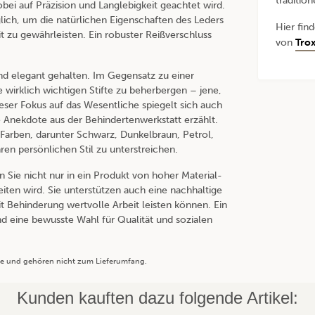
traditio
ei auf Präzision und Langlebigkeit geachtet wird.
ich, um die natürlichen Eigenschaften des Leders
Hier fin
t zu gewährleisten. Ein robuster Reißverschluss
von
Trox
nd elegant gehalten. Im Gegensatz zu einer
e wirklich wichtigen Stifte zu beherbergen – jene,
eser Fokus auf das Wesentliche spiegelt sich auch
Anekdote aus der Behindertenwerkstatt erzählt.
Farben, darunter Schwarz, Dunkelbraun, Petrol,
en persönlichen Stil zu unterstreichen.
n Sie nicht nur in ein Produkt von hoher Material-
eiten wird. Sie unterstützen auch eine nachhaltige
 Behinderung wertvolle Arbeit leisten können. Ein
und eine bewusste Wahl für Qualität und sozialen
ße und gehören nicht zum Lieferumfang.
Kunden kauften dazu folgende Artikel: