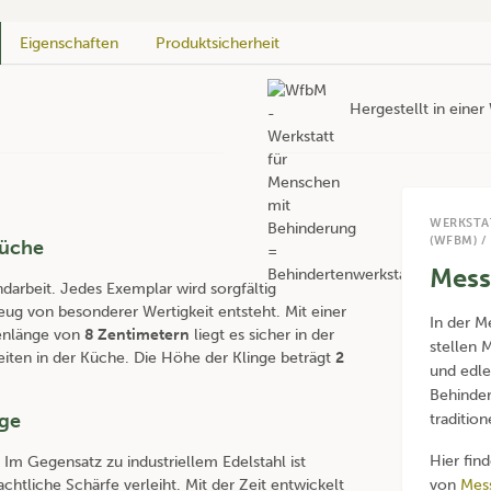
Eigenschaften
Produktsicherheit
Hergestellt in eine
WERKSTA
(WFBM) /
Küche
Mess
ndarbeit. Jedes Exemplar wird sorgfältig
g von besonderer Wertigkeit entsteht. Mit einer
In der 
enlänge von
8 Zentimetern
liegt es sicher in der
stellen 
beiten in der Küche. Die Höhe der Klinge beträgt
2
und edle
Behinder
nge
traditio
Hier fin
Im Gegensatz zu industriellem Edelstahl ist
chtliche Schärfe verleiht. Mit der Zeit entwickelt
von
Mes