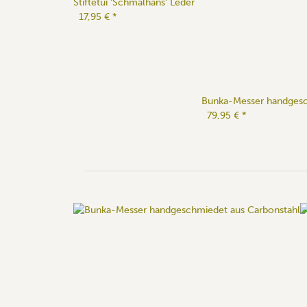
Stiftetui 'Schmalhans' Leder
17,95 €
*
Bunka-Messer handgesc
79,95 €
*