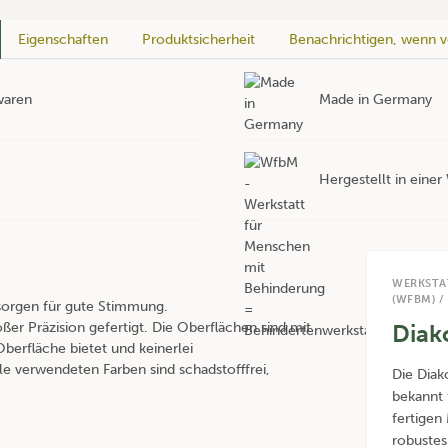
Eigenschaften
Produktsicherheit
Benachrichtigen, wenn v
waren
Made in Germany
Hergestellt in eine
WERKSTA
(WFBM) /
 sorgen für gute Stimmung.
ßer Präzision gefertigt. Die Oberflächen sind mit
Diak
berfläche bietet und keinerlei
lle verwendeten Farben sind schadstofffrei,
Die Diak
bekannt 
fertigen
robustes