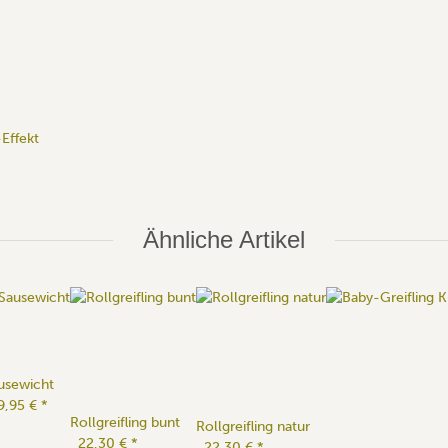
Effekt
Ähnliche Artikel
usewicht
9,95 €
*
Rollgreifling bunt
Rollgreifling natur
22,30 €
*
22,30 €
*