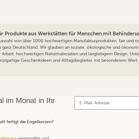
für Produkte aus Werkstätten für Menschen mit Behinderu
 Auswahl von über 1000 hochwertigen Manufakturprodukten, fair und nac
n ganz Deutschland. Wir glauben an soziale, ökologische und ökonomi
r Arbeit, hochwertigen Naturmaterialien und langlebigem Design. Unte
 einzigartige Geschenkideen und Alltagsbegleiter mit besonderem Wert. 
 im Monat in Ihr
tt fertigt die Engelkerzen?
rklärung
regelmäßig und