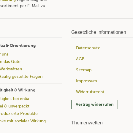
sortiment per E-Mail zu.
Gesetzliche Informationen
tia & Orientierung
Datenschutz
r uns
AGB
e das Gute
Werkstätten
Sitemap
äufig gestellte Fragen
Impressum
tigkeit & Wirkung
Widerrufsrecht
igkeit bei entia
Vertrag widerrufen
rei & unverpackt
produzierte Produkte
ke mit sozialer Wirkung
Themenwelten