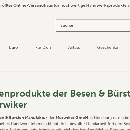
größtes Online-Versandhaus für hochwertige Handwerksprodukte a
Büro
Für Dich
Anlass
Geschenke
enprodukte der Besen & Bürs
rwiker
en & Bürsten Manufaktur
der
Mürwiker GmbH
in Flensburg ist ein b
onelles Handwerk lebendig bleibt. In liebevoller Handarbeit fertigen B
sten, bei denen jede Arbeitsschritt sichtbar handwerkliches Können und