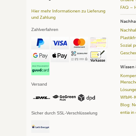
FAQ – H
Hier mehr Informationen zu Lieferung
und Zahlung
Nachhal
Zahlverfahren
Nachhalt
Plastikf
Sozial 
Geschen
Wissen 
Kompend
Mensche
Versand
Lösunge
WfbM-Ka
Blog: N
entia in
Sicher durch SSL-Verschlüsselung