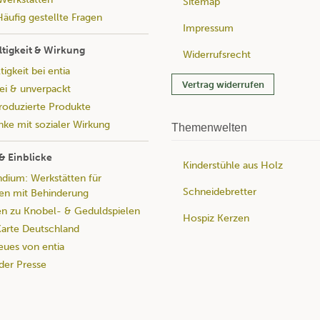
Sitemap
äufig gestellte Fragen
Impressum
tigkeit & Wirkung
Widerrufsrecht
igkeit bei entia
Vertrag widerrufen
rei & unverpackt
produzierte Produkte
ke mit sozialer Wirkung
Themenwelten
& Einblicke
Kinderstühle aus Holz
ium: Werkstätten für
Schneidebretter
n mit Behinderung
n zu Knobel- & Geduldspielen
Hospiz Kerzen
rte Deutschland
eues von entia
 der Presse