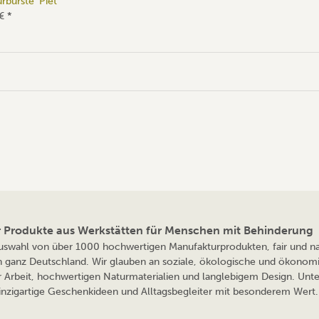
rbürste 'Piet'
 €
*
ür Produkte aus Werkstätten für Menschen mit Behinderung
 Auswahl von über 1000 hochwertigen Manufakturprodukten, fair und nac
n ganz Deutschland. Wir glauben an soziale, ökologische und ökonomi
r Arbeit, hochwertigen Naturmaterialien und langlebigem Design. Unte
 einzigartige Geschenkideen und Alltagsbegleiter mit besonderem Wert. 