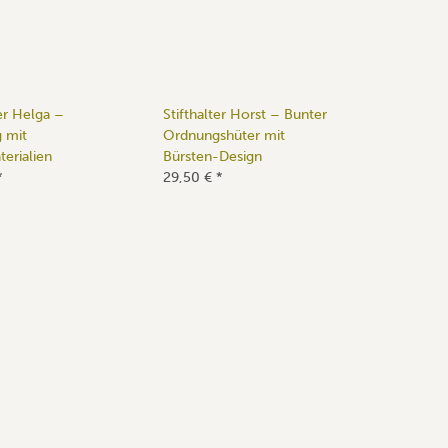
ter Helga –
Stifthalter Horst – Bunter
 mit
Ordnungshüter mit
erialien
Bürsten-Design
*
29,50 €
*