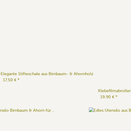
Elegante Stifteschale aus Birnbaum- & Ahornholz
17,50 €
*
Klebefilmabrolle
19,90 €
*