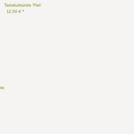
Tastaturbürste 'Piet'
12,50 €
*
äte