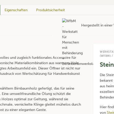
Eigenschaften
Produktsicherheit
Hergestellt in eine
WERKSTA
(WFBM) /
volles und zugleich funktionales Accessoire für
armonische Materialkombination aus warmem Holz
Stei
tes Arbeitsumfeld ein. Dieser Öffner ist nicht nur
in Ausdruck von Wertschätzung für Handwerkskunst
Die Stei
bekannt 
aus heim
ewähltem Birnbaumholz gefertigt, das für seine
exzellen
. Eine umweltfreundliche Ölung schützt die
Behinder
s Holzes optimal zur Geltung, während sie
 schmale, vernickelte Klinge gleitet mühelos durch
Hier fin
st zu einer eleganten Geste.
von
Stei