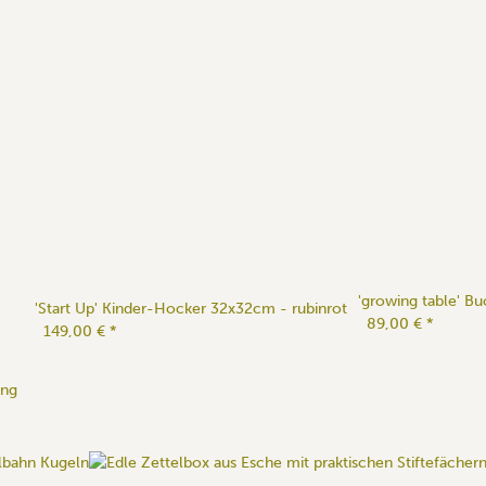
'growing table' Bu
'Start Up' Kinder-Hocker 32x32cm - rubinrot
89,00 €
*
149,00 €
*
ung