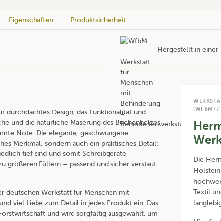
Eigenschaften
Produktsicherheit
Hergestellt in eine
WERKSTA
(WFBM) /
 für durchdachtes Design, das Funktionalität und
ache und die natürliche Maserung des Buchenholzes
Herm
äumte Note. Die elegante, geschwungene
Werk
ches Merkmal, sondern auch ein praktisches Detail:
iedlich tief sind und somit Schreibgeräte
Die Herm
zu größeren Füllern – passend und sicher verstaut
Holstein
hochwert
Textil u
iner deutschen Werkstatt für Menschen mit
nd viel Liebe zum Detail in jedes Produkt ein. Das
langlebi
rstwirtschaft und wird sorgfältig ausgewählt, um