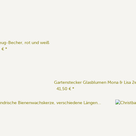
eug-Becher, rot und weiß
0 €
*
Gartenstecker Glasblumen Mona & Lisa 2e
41,50 €
*