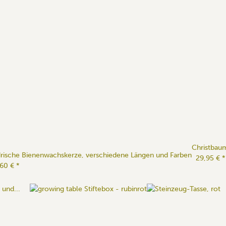
Christbaum
drische Bienenwachskerze, verschiedene Längen und Farben
29,95 €
*
,60 €
*