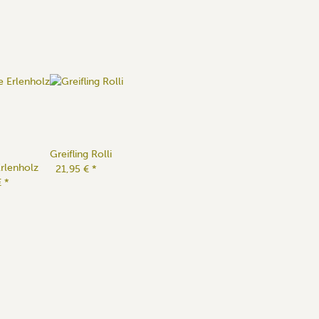
Greifling Rolli
Erlenholz
21,95 €
*
€
*