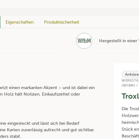
Eigenschaften
Produktsicherheit
Hergestellt in eine
Anhöre
WERKSTA
(WFBM) /
tzt einen markanten Akzent – und ist dabei ein
m Holz hält Notizen, Einkaufszettel oder
Trox
Die Trox
Holzwerk
heimisc
ne eingesteckt und lässt sich bei Bedarf
Stück en
ine Karten zuverlässig aufrecht und gut sichtbar.
Beschäft
ers stabil.