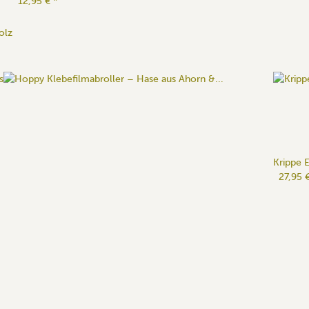
12,95 €
*
olz
Krippe 
27,95 