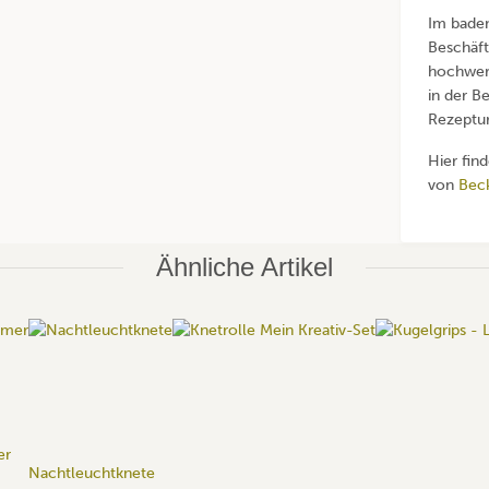
Im bade
Beschäft
hochwert
in der B
Rezeptur
Hier fin
von
Beck
Ähnliche Artikel
er
Nachtleuchtknete