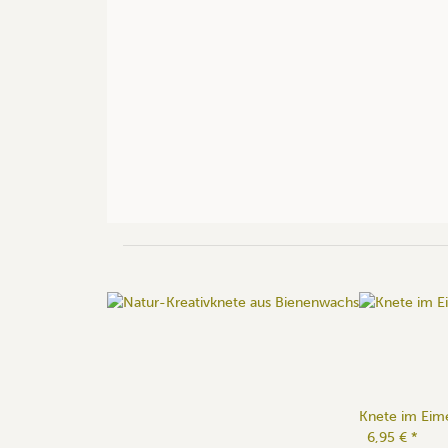
Knete im Eim
6,95 €
*