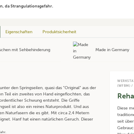
n, da Strangulationsgefahr.
Eigenschaften
Produktsicherheit
enschen mit Sehbehinderung
Made in Germany
WERKSTA
(WFBM) /
 unter den Springseilen, quasi das "Original" aus der
ren Teil ein zweites von Hand eingeflochten, das
Reha
 ordentlicher Schwung entsteht. Die Griffe
seil ist also ein reines Naturprodukt. Und aus
Diese me
en Naturfasern die es gibt. Mit circa 2,4 Metern
tradition
ignet. Hanf hat einen natürlichen Geruch. Dieser
seit übe
Gebrauch
fahr.