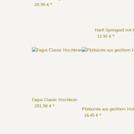
20,95 €
*
Hanf-Springseil mit 
13,95 €
*
Fagus Classic Hochkran
201,90 €
*
Pilzbürste aus geöltem Ho
16,45 €
*