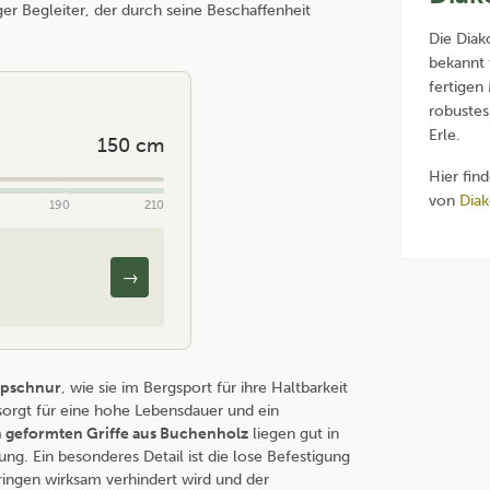
iger Begleiter, der durch seine Beschaffenheit
Die Diak
bekannt 
fertigen
robustes
Erle.
150 cm
Hier fin
von
Diak
190
210
→
epschnur
, wie sie im Bergsport für ihre Haltbarkeit
l sorgt für eine hohe Lebensdauer und ein
 geformten Griffe aus Buchenholz
liegen gut in
g. Ein besonderes Detail ist die lose Befestigung
ringen wirksam verhindert wird und der