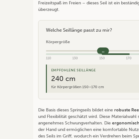
Freizeitspaß im Freien – dieses Seil ist ein beständ
überzeugt.
Welche Seillänge passt zu mir?
Körpergröße
110
130
150
170
EMPFOHLENE SEILLÄNGE
240 cm
für Körpergrößen 150–170 cm
Die Basis dieses Springseils bildet eine
robuste Re
und Flexibilität geschätzt wird. Diese Materialwah
angenehmes Schwungverhalten. Die
ergonomisch
der Hand und ermöglichen eine komfortable Nutzun
des Seils im Griff, wodurch ein Verdrehen beim Sp