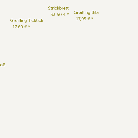
Strickbrett
Greifling Bibi
33,50 €
*
17,95 €
*
Greifling Ticktick
17,60 €
*
roß