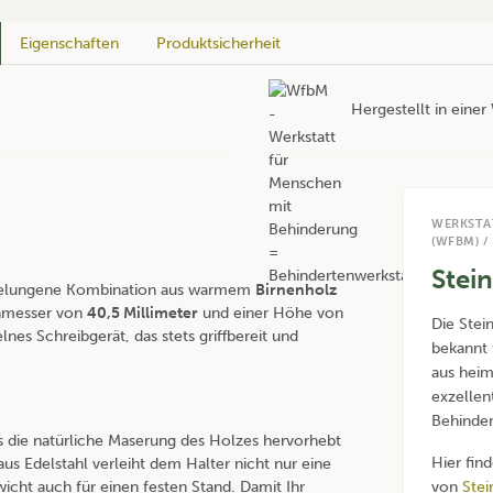
Eigenschaften
Produktsicherheit
Hergestellt in eine
WERKSTA
(WFBM) /
Stei
e gelungene Kombination aus warmem
Birnenholz
chmesser von
40,5 Millimeter
und einer Höhe von
Die Stei
elnes Schreibgerät, das stets griffbereit und
bekannt 
aus heim
exzellen
Behinder
s die natürliche Maserung des Holzes hervorhebt
Hier fin
us Edelstahl verleiht dem Halter nicht nur eine
cht auch für einen festen Stand. Damit Ihr
von
Stei