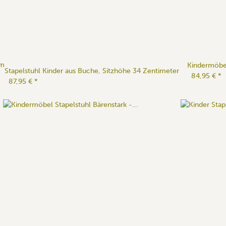
cm
Kindermöbel
Stapelstuhl Kinder aus Buche, Sitzhöhe 34 Zentimeter
84,95 €
*
87,95 €
*