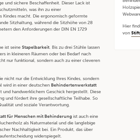
Behinder
ge und sichere Beschaffenheit. Dieser Lack ist
Holzspie
chutzmitteln, was ihn zu einer
Webwar
es Kindes macht. Die ergonomisch geformte
unde Sitzhaltung, während die Sitzhöhe von 28
Hier fin
imetern den Anforderungen der DIN EN 1729
von
Stif
e ist seine
Stapelbarkeit
. Bis zu drei Stühle lassen
ers in kleineren Räumen oder bei Bedarf nach
icht nur funktional, sondern auch zu einer cleveren
e nicht nur die Entwicklung Ihres Kindes, sondern
uhl wird in einer deutschen
Behindertenwerkstatt
t und handwerklichem Geschick hergestellt. Diese
ng und fördert ihre gesellschaftliche Teilhabe. So
Qualität und soziale Verantwortung.
att für Menschen mit Behinderung
ist auch eine
uchenholz als Naturmaterial und die langlebige
her Nachhaltigkeit bei. Ein Produkt, das über
aufentscheidung widerspiegelt.