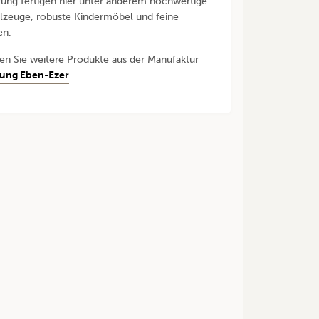
ung fertigen hier unter anderem hochwertige
lzeuge, robuste Kindermöbel und feine
en.
den Sie weitere Produkte aus der Manufaktur
tung Eben-Ezer