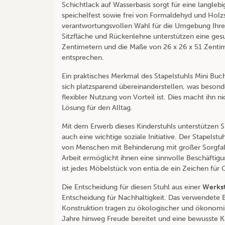
Schichtlack auf Wasserbasis sorgt für eine langlebi
speichelfest sowie frei von Formaldehyd und Holzs
verantwortungsvollen Wahl für die Umgebung Ihr
Sitzfläche und Rückenlehne unterstützen eine ges
Zentimetern und die Maße von 26 x 26 x 51 Zent
entsprechen.
Ein praktisches Merkmal des Stapelstuhls Mini Buch
sich platzsparend übereinanderstellen, was besond
flexibler Nutzung von Vorteil ist. Dies macht ihn n
Lösung für den Alltag.
Mit dem Erwerb dieses Kinderstuhls unterstützen Si
auch eine wichtige soziale Initiative. Der Stapelst
von Menschen mit Behinderung mit großer Sorgfal
Arbeit ermöglicht ihnen eine sinnvolle Beschäftigu
ist jedes Möbelstück von entia.de ein Zeichen für 
Die Entscheidung für diesen Stuhl aus einer
Werkst
Entscheidung für Nachhaltigkeit. Das verwendete B
Konstruktion tragen zu ökologischer und ökonomisc
Jahre hinweg Freude bereitet und eine bewusste K