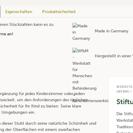
Eigenschaften
Produktsicherheit
ßeren Stückzahlen kann es zu
Made in Germany
rne an!
Hergestellt in eine
WERKSTA
(WFBM) /
Ergänzung für jedes Kinderzimmer oder jeden
ntwickelt, um den Anforderungen des täglichen
Stif
herheit für Ihr Kind zu bieten. Seine klare
ne Umgebungen ein.
Die Stif
Werkstät
h dieser Stuhl durch seine natürliche Schönheit und
Traditi
itung der Oberflächen mit einem zweifachen