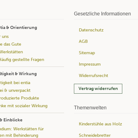
Gesetzliche Informationen
tia & Orientierung
Datenschutz
r uns
AGB
e das Gute
Werkstätten
Sitemap
äufig gestellte Fragen
Impressum
tigkeit & Wirkung
Widerrufsrecht
igkeit bei entia
Vertrag widerrufen
rei & unverpackt
produzierte Produkte
ke mit sozialer Wirkung
Themenwelten
& Einblicke
Kinderstühle aus Holz
ium: Werkstätten für
Schneidebretter
n mit Behinderung