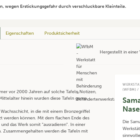
en, wegen Erstickungsgefahr durch verschluckbare Kleinteile.
Eigenschaften
Produktsicherheit
Hergestellt in eine
WERKSTA
(WFBM) /
ömer vor 2000 Jahren auf solche Tafeln Notizen,
ittelalter hinein wurden diese Tafeln gerne
Sama
Nase
Wachsschicht, in die mit einem Bronzegriffel
itzt werden können. Mit dem flachen Ende des
Die Samar
und das Werk somit "ausradieren". In einer
Werkstä
ben. Zusammengehalten werden die Tafeln mit
sinnvoll