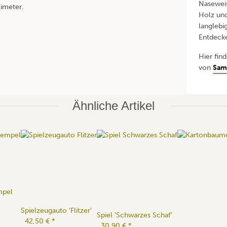
Naseweis
limeter.
Holz und
langlebi
Entdeck
Hier fin
von
Sama
Ähnliche Artikel
mpel
Spielzeugauto 'Flitzer'
Spiel 'Schwarzes Schaf'
42,50 €
*
30,90 €
*