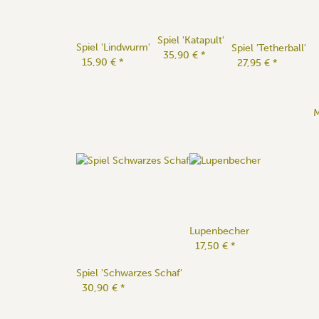
Spiel 'Katapult'
Spiel 'Lindwurm'
Spiel 'Tetherball'
35,90 €
*
15,90 €
*
27,95 €
*
M
Lupenbecher
17,50 €
*
Spiel 'Schwarzes Schaf'
30,90 €
*