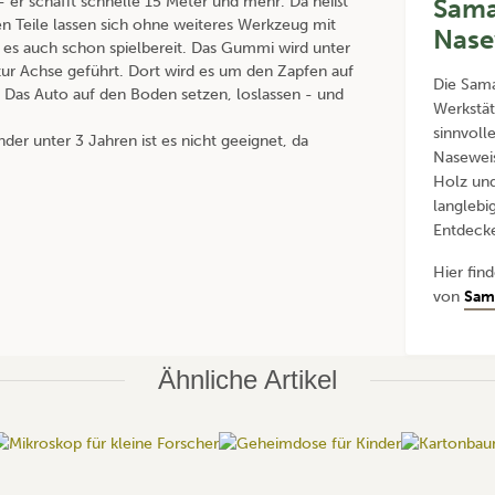
 - er schafft schnelle 15 Meter und mehr. Da heißt
Sama
nen Teile lassen sich ohne weiteres Werkzeug mit
Nase
es auch schon spielbereit. Das Gummi wird unter
ur Achse geführt. Dort wird es um den Zapfen auf
Die Samar
 Das Auto auf den Boden setzen, loslassen - und
Werkstä
sinnvoll
nder unter 3 Jahren ist es nicht geeignet, da
Naseweis
Holz und
langlebi
Entdeck
Hier fin
von
Sama
Ähnliche Artikel