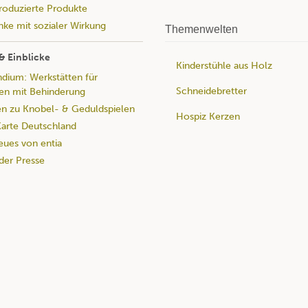
produzierte Produkte
ke mit sozialer Wirkung
Themenwelten
& Einblicke
Kinderstühle aus Holz
ium: Werkstätten für
Schneidebretter
n mit Behinderung
n zu Knobel- & Geduldspielen
Hospiz Kerzen
rte Deutschland
eues von entia
 der Presse