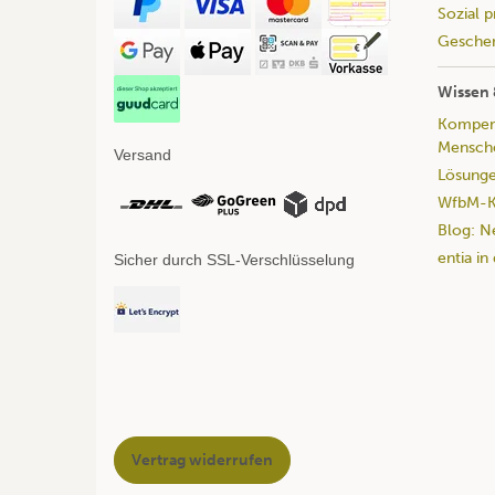
Sozial 
Geschen
Wissen 
Kompend
Mensche
Versand
Lösunge
WfbM-Ka
Blog: N
entia in
Sicher durch SSL-Verschlüsselung
Vertrag widerrufen