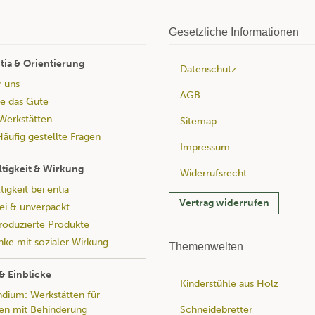
Gesetzliche Informationen
tia & Orientierung
Datenschutz
r uns
AGB
e das Gute
Werkstätten
Sitemap
äufig gestellte Fragen
Impressum
tigkeit & Wirkung
Widerrufsrecht
igkeit bei entia
Vertrag widerrufen
rei & unverpackt
produzierte Produkte
ke mit sozialer Wirkung
Themenwelten
& Einblicke
Kinderstühle aus Holz
ium: Werkstätten für
Schneidebretter
n mit Behinderung