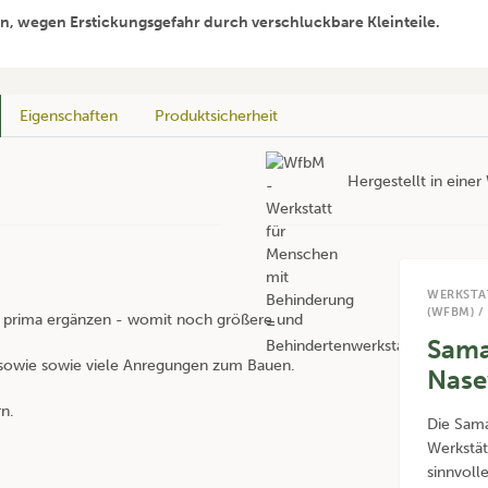
en, wegen Erstickungsgefahr durch verschluckbare Kleinteile.
Eigenschaften
Produktsicherheit
Hergestellt in eine
WERKSTA
(WFBM) /
prima ergänzen - womit noch größere und
Sama
sowie sowie viele Anregungen zum Bauen.
Nase
n.
Die Samar
Werkstä
sinnvoll