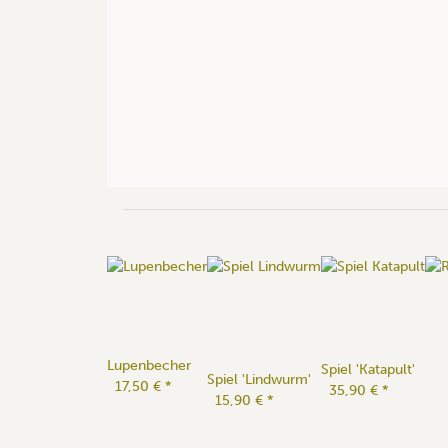
Lupenbecher
Spiel 'Katapult'
Spiel 'Lindwurm'
17,50 €
*
35,90 €
*
15,90 €
*