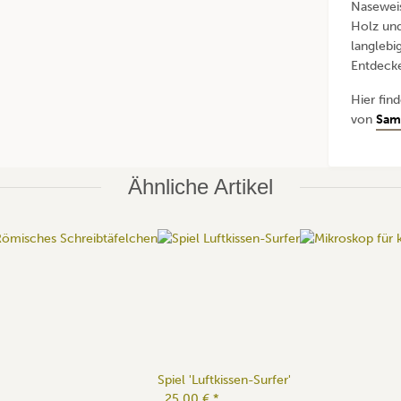
Naseweis
Holz und
langlebi
Entdeck
Hier fin
von
Sama
Ähnliche Artikel
Spiel 'Luftkissen-Surfer'
25,00 €
*