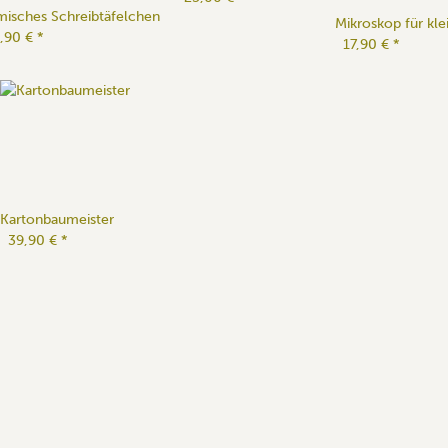
isches Schreibtäfelchen
Mikroskop für kle
,90 €
*
17,90 €
*
Kartonbaumeister
39,90 €
*