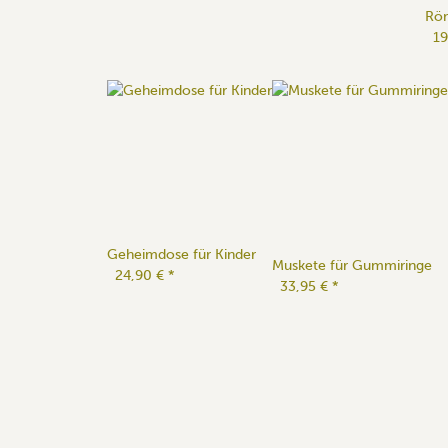
Röm
19
Geheimdose für Kinder
Muskete für Gummiringe
24,90 €
*
33,95 €
*